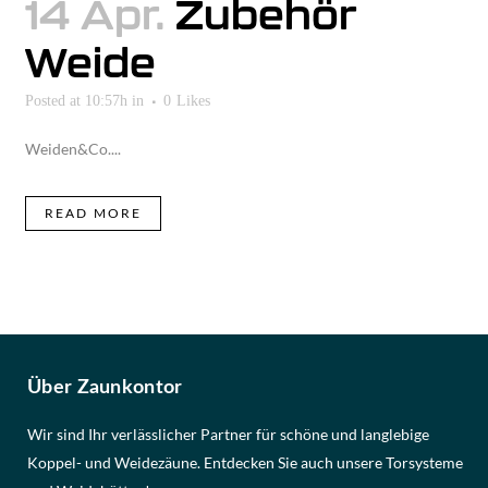
14 Apr.
Zubehör
Weide
Posted at 10:57h
in
0
Likes
Weiden&Co....
READ MORE
Über Zaunkontor
Wir sind Ihr verlässlicher Partner für schöne und langlebige
Koppel- und Weidezäune. Entdecken Sie auch unsere Torsysteme