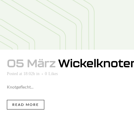
05 März
Wickelknote
Posted at 18:02h
in
0
Likes
Knotgeflecht...
READ MORE