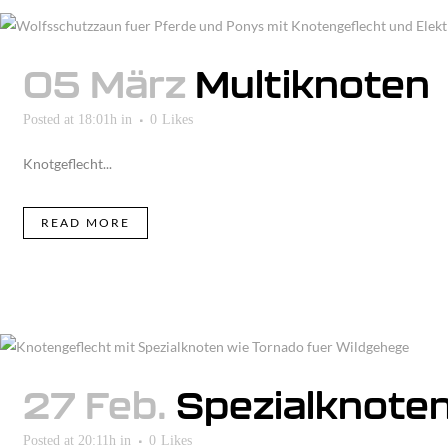
05 März
Multiknoten
Posted at 18:01h
in
0
Likes
Knotgeflecht...
READ MORE
27 Feb.
Spezialknote
Posted at 20:11h
in
0
Likes