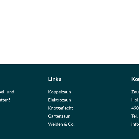
Links
Ko
pel- und
Koppelzaun
Zau
tten!
Elektrozaun
Hol
Knotgeflecht
490
Gartenzaun
Tel
Weiden & Co.
inf