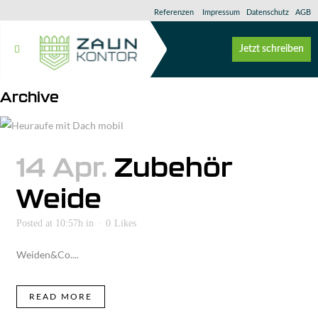
Referenzen
Impressum
Datenschutz
AGB
Jetzt schreiben
Archive
14 Apr.
Zubehör
Weide
Posted at 10:57h
in
0
Likes
Weiden&Co....
READ MORE