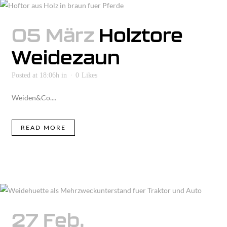
05 März
Holztore
Weidezaun
Posted at 18:06h
in
0
Likes
Weiden&Co....
READ MORE
27 Feb.