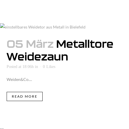
05 März
Metalltore
Weidezaun
Posted at 18:06h
in
0
Likes
Weiden&Co....
READ MORE