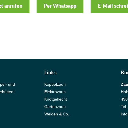
zt anrufen
Per Whatsapp
E-Mail schre
Links
Ko
ppel- und
Koppelzaun
Za
ehütten!
Elektrozaun
Hol
Knotgeflecht
490
Gartenzaun
Tel
Weiden & Co.
inf