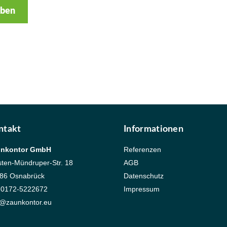
iben
ntakt
Informationen
unkontor GmbH
Referenzen
sten-Mündruper-Str. 18
AGB
86 Osnabrück
Datenschutz
. 0172-5222672
Impressum
o@zaunkontor.eu