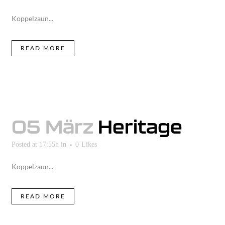
Koppelzaun...
READ MORE
05 März
Heritage
Posted at 17:55h
in
0
Likes
Koppelzaun...
READ MORE