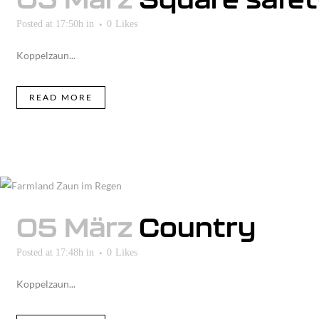
Posted at 17:50h
in
0
Likes
Koppelzaun...
READ MORE
05 März
Country
Posted at 17:48h
in
0
Likes
Koppelzaun...