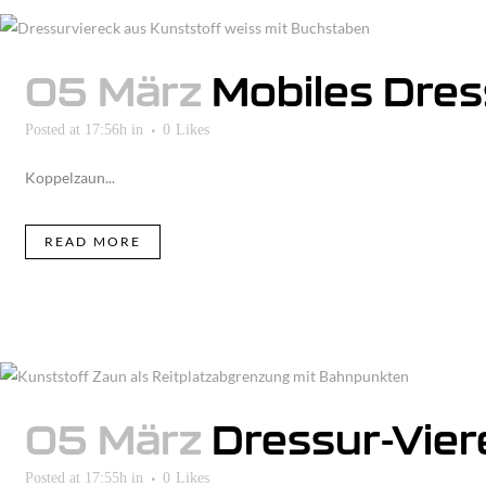
05 März
Mobiles Dres
Posted at 17:56h
in
0
Likes
Koppelzaun...
READ MORE
05 März
Dressur-Vier
Posted at 17:55h
in
0
Likes