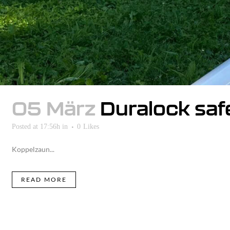
05 März
Duralock safe
Posted at 17:56h
in
0
Likes
Koppelzaun...
READ MORE