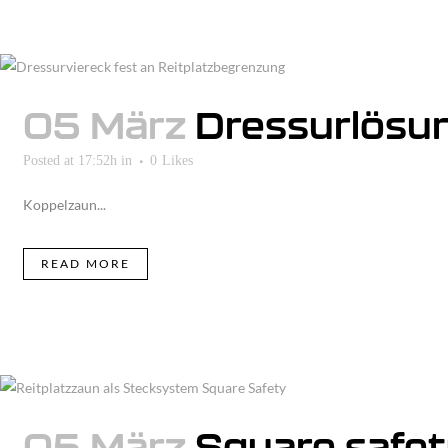
05 März
Dressurlösu
Posted at 17:52h
in
0
Likes
Koppelzaun...
READ MORE
05 März
Square safe