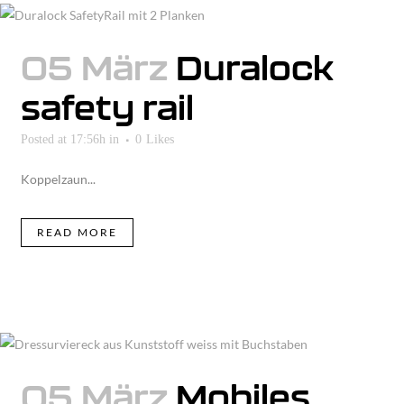
05 März
Duralock
safety rail
Posted at 17:56h
in
0
Likes
Koppelzaun...
READ MORE
05 März
Mobiles