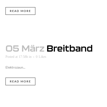
READ MORE
05 März
Breitband
Posted at 17:58h
in
0
Likes
Elektrozaun...
READ MORE