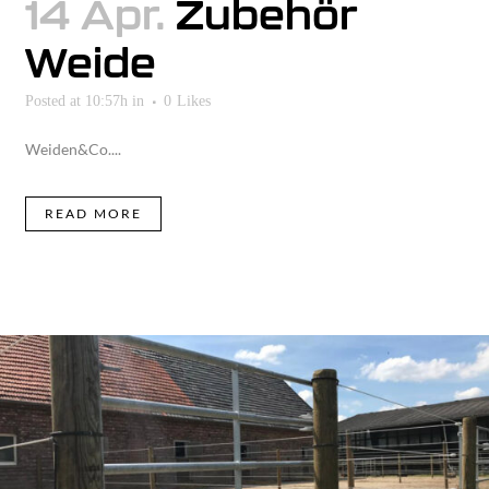
14 Apr.
Zubehör
Weide
Posted at 10:57h
in
0
Likes
Weiden&Co....
READ MORE