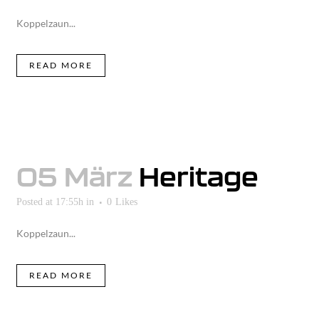
Koppelzaun...
READ MORE
05 März
Heritage
Posted at 17:55h
in
0
Likes
Koppelzaun...
READ MORE