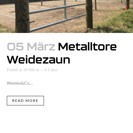
05 März
Metalltore
Weidezaun
Posted at 18:06h
in
0
Likes
Weiden&Co....
READ MORE