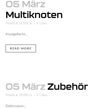
05 März
Multiknoten
Posted at 18:01h
in
0
Likes
Knotgeflecht...
READ MORE
05 März
Zubehör
Posted at 18:00h
in
0
Likes
Elektrozaun...