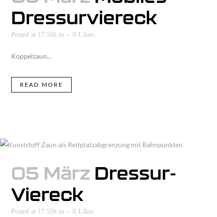
Dressurviereck
Posted at 17:56h
in
0
Likes
Koppelzaun...
READ MORE
05 März
Dressur-
Viereck
Posted at 17:55h
in
0
Likes