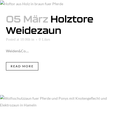
05 März
Holztore
Weidezaun
Posted at 18:06h
in
0
Likes
Weiden&Co....
READ MORE